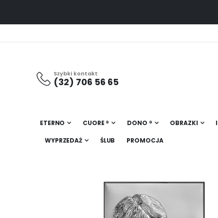
Szybki kontakt
(32) 706 56 65
ETERNO
CUORE ®
DONO ®
OBRAZKI
WYPRZEDAŻ
ŚLUB
PROMOCJA
Przejdź
na
koniec
galerii