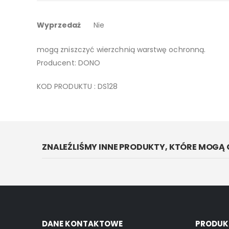
galerii
Więcej
Obrazek osadzony jest na lakierowanym drewnie, moż
Wyprzedaż
Nie
informacji
Do czyszczenia wystarczy miękka ściereczka lub ciep
mogą zniszczyć wierzchnią warstwę ochronną.
Producent: DONO
KOD PRODUKTU : DS128
ZNALEŹLIŚMY INNE PRODUKTY, KTÓRE MOGĄ 
DANE KONTAKTOWE
PRODUK