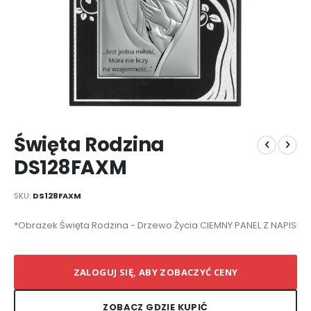
Przejdź
Święta Rodzina
na
początek
DS128FAXM
galerii
SKU
DS128FAXM
Elementy
*Obrazek Święta Rodzina - Drzewo Życia CIEMNY PANEL Z NAPISEM
produktów
grupowanych
ZALOGUJ SIĘ, ABY ZOBACZYĆ CENY
ZOBACZ GDZIE KUPIĆ