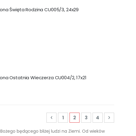
kona Święta Rodzina CU005/3, 24x29
kona Ostatnia Wieczerza CU004/2, 17x21
Strona
Strona
Poprzednie
Strona
Aktualnie czytasz stronę
Strona
Strona
Strona
Następne
1
2
3
4
 Bożego będącego bliżej ludzi na Ziemi. Od wieków