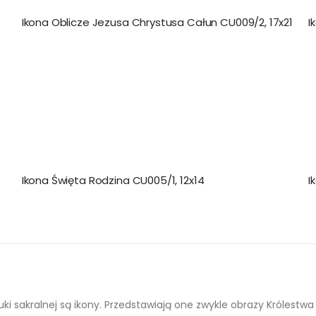
Ikona Oblicze Jezusa Chrystusa Całun CU009/2, 17x21
I
Ikona Święta Rodzina CU005/1, 12x14
I
ki sakralnej są ikony. Przedstawiają one zwykle obrazy Królestwa