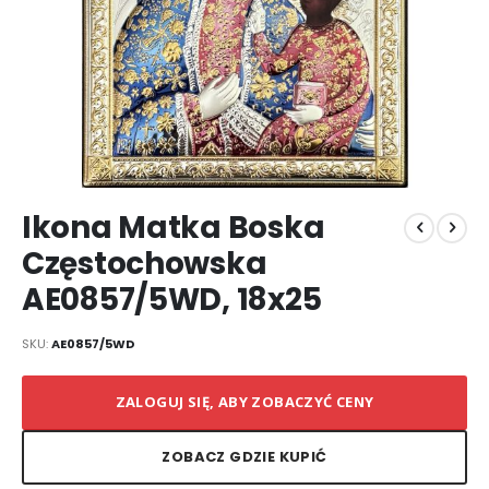
Przejdź
Ikona Matka Boska
na
początek
Częstochowska
galerii
AE0857/5WD, 18x25
SKU
AE0857/5WD
ZALOGUJ SIĘ, ABY ZOBACZYĆ CENY
ZOBACZ GDZIE KUPIĆ