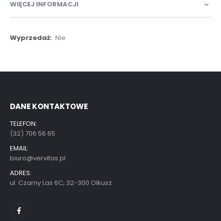
WIĘCEJ INFORMACJI
Więcej
Nie
informacji
DANE KONTAKTOWE
TELEFON:
(32) 706 56 65
EMAIL:
biuro@vervitas.pl
ADRES:
ul. Czarny Las 6C, 32-300 Olkusz