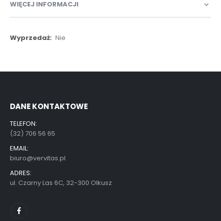
WIĘCEJ INFORMACJI
Więcej
Nie
informacji
DANE KONTAKTOWE
TELEFON:
(32) 706 56 65
EMAIL:
biuro@vervitas.pl
ADRES:
ul. Czarny Las 6C, 32-300 Olkusz