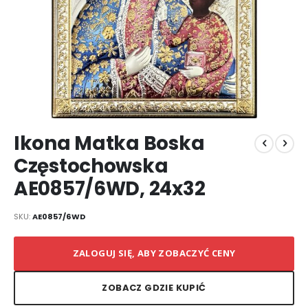
Przejdź
Ikona Matka Boska
na
początek
Częstochowska
galerii
AE0857/6WD, 24x32
SKU
AE0857/6WD
ZALOGUJ SIĘ, ABY ZOBACZYĆ CENY
ZOBACZ GDZIE KUPIĆ