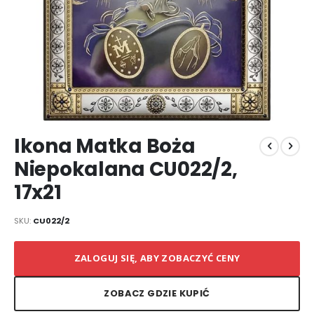
Przejdź
Ikona Matka Boża
na
początek
Niepokalana CU022/2,
galerii
17x21
SKU
CU022/2
ZALOGUJ SIĘ, ABY ZOBACZYĆ CENY
ZOBACZ GDZIE KUPIĆ