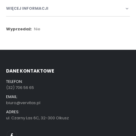
WIĘCEJ INFORMACJI
Więcej
Nie
informacji
DANE KONTAKTOWE
TELEFON:
(32) 706 56 65
EMAIL:
biuro@vervitas.pl
ADRES:
ul. Czarny Las 6C, 32-300 Olkusz