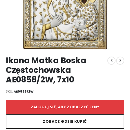
Przejdź
Ikona Matka Boska
na
początek
Częstochowska
galerii
AE0858/2W, 7x10
SKU
AE0858/2W
ZALOGUJ SIĘ, ABY ZOBACZYĆ CENY
ZOBACZ GDZIE KUPIĆ