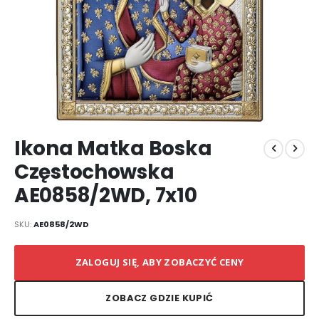
Przejdź
Ikona Matka Boska
na
początek
Częstochowska
galerii
AE0858/2WD, 7x10
SKU
AE0858/2WD
ZALOGUJ SIĘ, ABY ZOBACZYĆ CENY
ZOBACZ GDZIE KUPIĆ