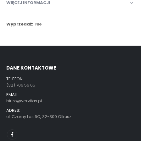
WIĘCEJ INFORMACJI
Więcej
Nie
informacji
DANE KONTAKTOWE
TELEFON:
(32) 706 56 65
EMAIL:
biuro@vervitas.pl
ADRES:
ul. Czarny Las 6C, 32-300 Olkusz