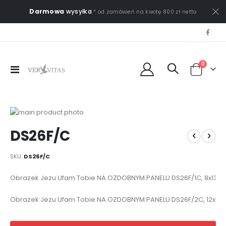
Darmowa
wysyłka
* od zamówień na kwotę 800 zł netto
0
Przełącznik
Cart
Nav
Przejdź
na
Przejdź
DS26F/C
koniec
na
galerii
początek
galerii
SKU
DS26F/C
Elementy
Obrazek Jezu Ufam Tobie NA OZDOBNYM PANELU DS26F/1C, 8x13 @
produktów
grupowanych
Obrazek Jezu Ufam Tobie NA OZDOBNYM PANELU DS26F/2C, 12x19 