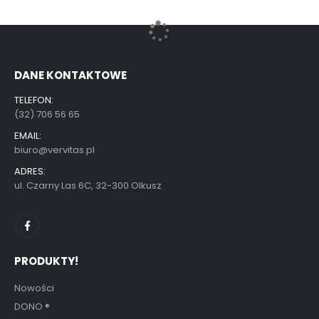
DANE KONTAKTOWE
TELEFON:
(32) 706 56 65
EMAIL:
biuro@vervitas.pl
ADRES:
ul. Czarny Las 6C, 32-300 Olkusz
PRODUKTY!
Nowości
DONO
®