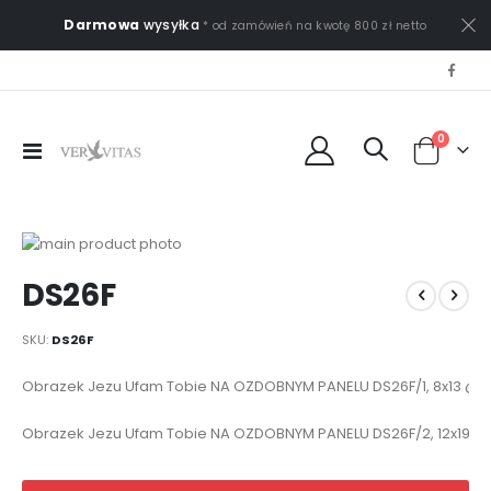
Darmowa
wysyłka
* od zamówień na kwotę 800 zł netto
0
Przełącznik
Cart
Nav
Przejdź
na
Przejdź
DS26F
koniec
na
galerii
początek
galerii
SKU
DS26F
Elementy
Obrazek Jezu Ufam Tobie NA OZDOBNYM PANELU DS26F/1, 8x13 @
produktów
grupowanych
Obrazek Jezu Ufam Tobie NA OZDOBNYM PANELU DS26F/2, 12x19 @