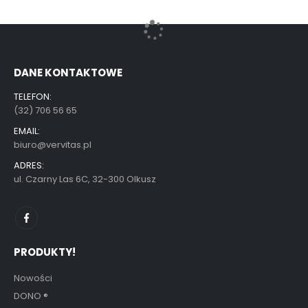
DANE KONTAKTOWE
TELEFON:
(32) 706 56 65
EMAIL:
biuro@vervitas.pl
ADRES:
ul. Czarny Las 6C, 32-300 Olkusz
PRODUKTY!
Nowości
DONO
®