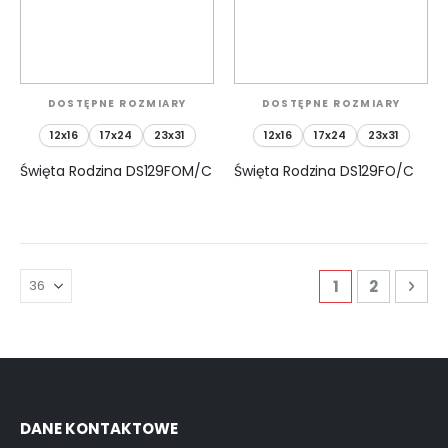
DOSTĘPNE ROZMIARY
DOSTĘPNE ROZMIARY
12x16
17x24
23x31
12x16
17x24
23x31
Święta Rodzina DS129FOM/C
Święta Rodzina DS129FO/C
Strona
Aktualnie czyt
Strona
Str
Nas
1
2
DANE KONTAKTOWE