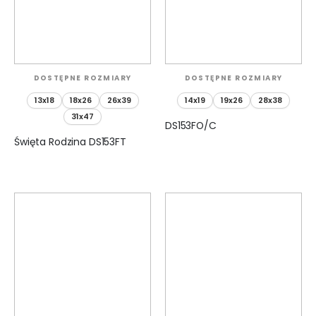
DOSTĘPNE ROZMIARY
DOSTĘPNE ROZMIARY
13x18
18x26
26x39
14x19
19x26
28x38
31x47
DS153FO/C
Święta Rodzina DS153FT