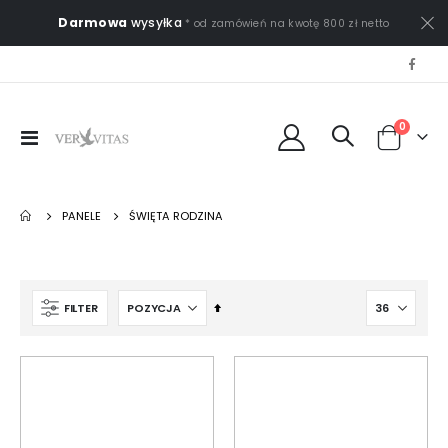
Darmowa
wysyłka
* od zamówień na kwotę 800 zł netto
0
Przełącznik
Cart
Nav
PANELE
ŚWIĘTA RODZINA
Ustaw
FILTER
kierunek
malejący